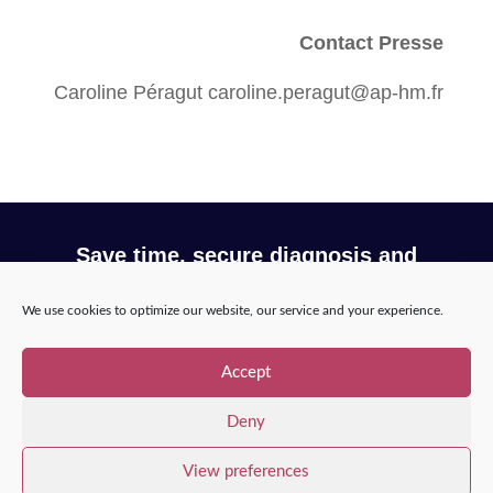
Contact Presse
Caroline Péragut caroline.peragut@ap-hm.fr
Save time, secure diagnosis and
optimize your workflow with Incepto
We use cookies to optimize our website, our service and your experience.
Request a demo
Accept
Deny
View preferences
Copyright © 2025 – Incepto Medical™
/
Legal notice,