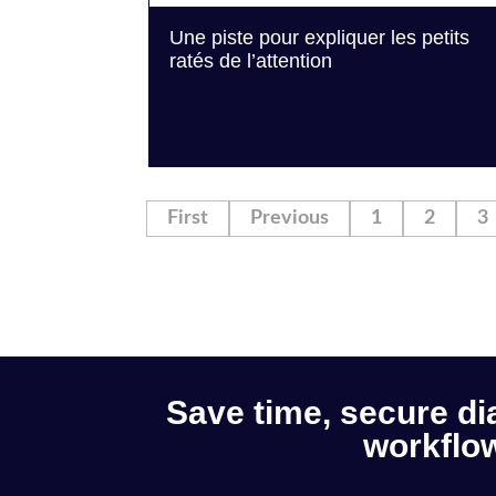
Une piste pour expliquer les petits
ratés de l’attention
First
Previous
1
2
3
Save time, secure di
workflow