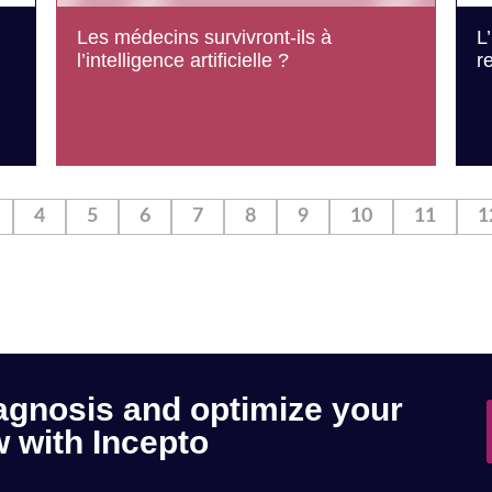
Les médecins survivront-ils à
L
l’intelligence artificielle ?
r
4
5
6
7
8
9
10
11
1
agnosis and optimize your
 with Incepto