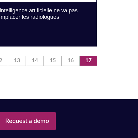
’intelligence artificielle ne va pas
emplacer les radiologues
2
13
14
15
16
17
Request a demo