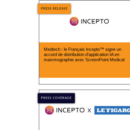
PRESS RELEASE
Medtech : le Français Incepto™ signe un
accord de distribution d’application IA en
mammographie avec ScreenPoint Medical
PRESS COVERAGE
X