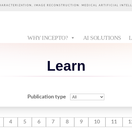
HARACTERIZATION, IMAGE RECONSTRUCTION: MEDICAL ARTIFICIAL INTEL
WHY INCEPTO?
AI SOLUTIONS
Learn
Publication type
4
5
6
7
8
9
10
11
1