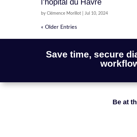
l’hôpital du Havre
by
Clémence Morillot
|
Jul 10, 2024
« Older Entries
Save time, secure di
workflow
Be at th